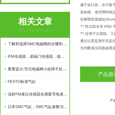
属于执行器，并不限
高效能、省空間特殊設
相关文章
但整體長度縮短18c
?? 防尘防水等 IP6
RELATED ARTICLES
?? 应用于注塑机、
通过位置监测开关监
了解和选择SMC电磁阀的步骤和依据是非常重要的
为判断液压回路故障
IFM传感器，易福门传感器，德爱福门传感器，IFM
重要提示:导式电磁阀小故障不处理可能会演变成大问题
产品咨
FESTO标准气缸
浅析FM液位传感器在测量导电液体的表现
产
日本SMC气缸，SMC气缸参数与价格，SMC气缸