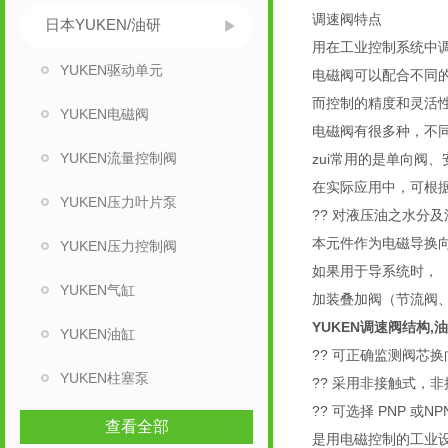
调速阀特点
日本YUKEN/油研
用在工业控制系统中
YUKEN驱动单元
电磁阀可以配合不同
而控制的精度和灵活
YUKEN电磁阀
电磁阀有很多种，不
YUKEN流量控制阀
zui常用的是单向阀
在实际应用中，可根
YUKEN压力叶片泵
?? 对液压油之水分
本元件作为电磁导换
YUKEN压力控制阀
如果用于导系统时，
YUKEN气缸
加装叠加阀（节流阀
YUKEN调速阀结构,
YUKEN油缸
?? 可正确监测阀芯
YUKEN柱塞泵
?? 采用非接触式，
?? 可选择 PNP 或
查看全部
是用电磁控制的工业