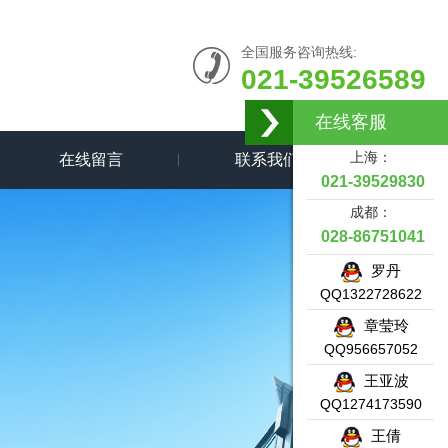
全国服务咨询热线:
021-39526589
在线客服
上海：
在线留言
联系我们
021-39529830
成都：
028-86751041
罗丹
QQ1322728622
章莹玲
QQ956657052
王亚波
QQ1274173590
王倩