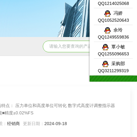
QQ1214025068
冯娇
QQ1052520643
余玲
QQ1249559836
331-7KF02-0AB0SIEMENS输入模块产品示意图
DW-AS-623-
覃小敏
QQ1255096653
采购部
QQ3211299319
0的产品特点： 压力单位和高度单位可转化 数字式高度计调整指示器
■精度±0.02%FS
质：
经销商
更新日期：
2024-09-18