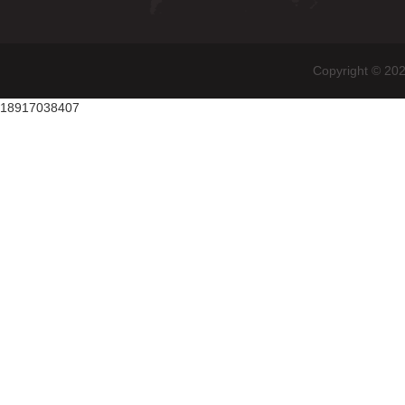
Copyright
18917038407