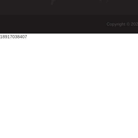
Copyright
18917038407