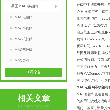
导阀带平衡提升阀，流
美国MAC电磁阀
介质 压缩空气，真空
MAC电磁阀
压力范围 内导：25to1
流量 3/8"（1.35CV）
MAC比例阀
电压范围 正常电压的-1
MAC机控阀
功耗 1.8W-12.7W;inru
反应时间 24VDC(5.4
MAC气控阀
线圈及泄漏量 防尘线圈，
导式四通阀。接口1/8
MAC导阀
可支持双压力，可叠
查看全部
拥有MAConnect
有气控阀选择。可选
MAC电磁阀不锈钢材
MAC卷轴和孔组合
相关文章
的实用防烧断交流电
RELATED ARTICLES
阀门，基座，流量控