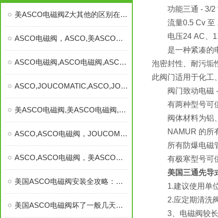
功能三通 - 3/2 常闭
美ASCO电磁阀Z大其他的区别在于哪里，美ASCO电磁阀
流量0.5 Cv 至 1.0
电压24 AC、110 
ASCO电磁阀，ASCO,美ASCO电磁阀，阿斯卡电磁阀
是一种紧凑的电磁
ASCO电磁阀,ASCO电磁阀,ASCO电磁阀,美ASCO电磁阀
泡密封性、耐污垢性
此阀门适用于化工
ASCO,JOUCOMATIC,ASCO,JOUCOMATIC,美ASCO电磁阀
阀门致动电磁 -
有两种型号可供选择
美ASCO电磁阀,美ASCO电磁阀,美ASCO电磁阀
阀体材料为铝、黄铜
NAMUR 的所
ASCO,ASCO电磁阀，JOUCOMATIC电磁阀
所有防爆电磁管均可用：
ASCO,ASCO电磁阀，美ASCO电磁阀，JOUCOMATIC电磁阀
有极寒型号可供选
美国三通先导
美国ASCO电磁阀安装全攻略：步骤、要点与注意事项
1.建议使用单位
2.应定期清洗阀
美国ASCO电磁阀坏了一般几天恢复
3、电磁阀较长时