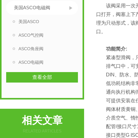
该阀采用一次开阀
美国ASCO电磁阀
口打开，阀塞上下
美国ASCO
理为只动形式，该
口。
ASCO气控阀
ASCO角座阀
功能简介:
紧凑型滑阀，只需一
ASCO电磁阀
排气口中，可安
DIN、防水、防
查看全部
低功耗结构非常
通向执行机构弹
可提供安装在任
阀体材质黄铜、
相关文章
介质空气、惰
配管/接口尺寸1/
RELATED ARTICLES
接口类型G ISO22