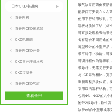
该气缸采用两侧双活
日本CKD电磁阀
配管口可安装在左右
喜开理阀
使用平行销用铰孔，
端板材质除了铝（标
喜开理CKD传感器
可直接处理检查结果
CKD电磁阀
备有适合不同用途的
薄型设计的小型产品
喜开理CKD开关
带平稳停止功能，可
可调行程作为选择项
CKD喜开理减压阀
带导杆，无需另行安
CKD过滤器
与LCR系列相比，宽
重新调整挡块位置，
喜开理CKD气缸
采用双活塞杆结构，
查看全部
包括Φ6～Φ32的六
附带2根导杆，刚性
缸径φ6的小型形成系