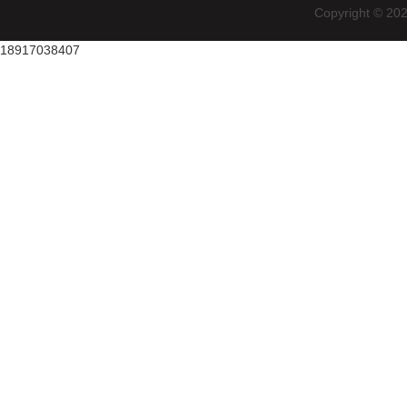
Copyright
18917038407