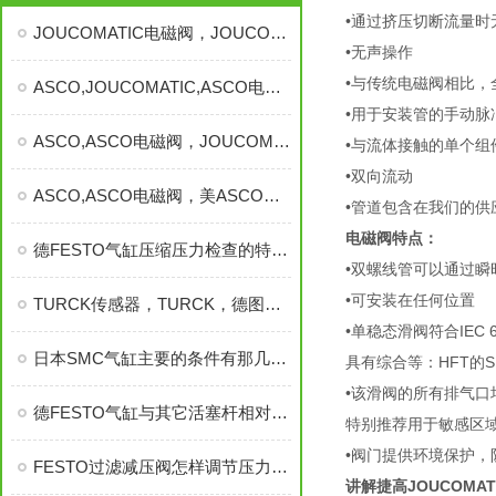
•通过挤压切断流量时
JOUCOMATIC电磁阀，JOUCOMATIC，捷高电磁阀
•无声操作
•与传统电磁阀相比，
ASCO,JOUCOMATIC,ASCO电磁阀,JOUCOMATIC电磁阀
•用于安装管的手动脉
ASCO,ASCO电磁阀，JOUCOMATIC电磁阀
•与流体接触的单个组
•双向流动
ASCO,ASCO电磁阀，美ASCO电磁阀，JOUCOMATIC电磁阀
•管道包含在我们的供
电磁阀特点：
德FESTO气缸压缩压力检查的特点及方法有哪些
•双螺线管可以通过
•可安装在任何位置
TURCK传感器，TURCK，德图尔克传感器，图尔克传感器参数
•单稳态滑阀符合IEC 
日本SMC气缸主要的条件有那几个参数
具有综合等：HFT的SIL 2 
•该滑阀的所有排气口
德FESTO气缸与其它活塞杆相对比具备了哪些好处呢？
特别推荐用于敏感区
•阀门提供环境保护，
FESTO过滤减压阀怎样调节压力，基本
讲解捷高JOUCOMA