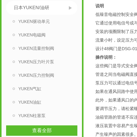
说明
日本YUKEN/油研
低噪音电磁控制安全
YUKEN驱动单元
它通过使用电信号或
安装的项圈限制了压力。
YUKEN电磁阀
流量小时，设定压力可能
YUKEN流量控制阀
设计48阀门是DSG
操作说明：
YUKEN压力叶片泵
这些阀门是导式安全
管道之间当电磁阀直
YUKEN压力控制阀
泵压力可以通过电信
YUKEN气缸
如果在通风回路中使用
此外，如果通风口的
YUKEN油缸
要调节压力，请松紧
YUKEN柱塞泵
油箱管路的管道不应
液压装置中容易产生
查看全部
产生噪声的因素很多