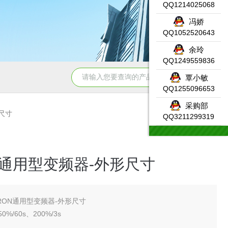
QQ1214025068
冯娇
QQ1052520643
余玲
QQ1249559836
331-7KF02-0AB0SIEMENS输入模块产品示意图
DW-AS-623-
覃小敏
QQ1255096653
采购部
形尺寸
QQ3211299319
N通用型变频器-外形尺寸
RON通用型变频器-外形尺寸
%/60s、200%/3s