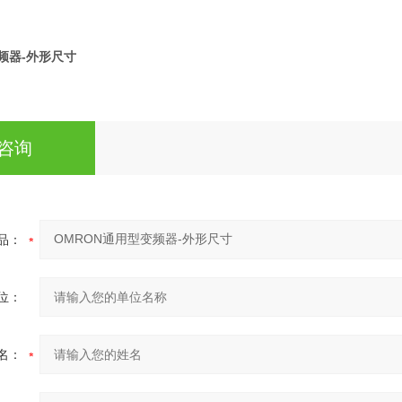
频器-外形尺寸
咨询
品：
位：
名：