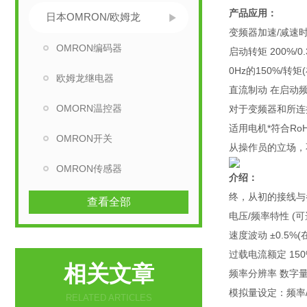
产品应用：
日本OMRON/欧姆龙
变频器加速/减速时间 
OMRON编码器
启动转矩 200%
0Hz的150%/
欧姆龙继电器
直流制动 在启动
OMORN温控器
对于变频器和所连
适用电机*符合R
OMRON开关
从操作员的立场，
OMRON传感器
介绍：
终，从初的接线与
查看全部
电压/频率特性 (
速度波动 ±0.5
过载电流额定 150%
相关文章
频率分辨率 数字量设
模拟量设定：频率/4
RELATED ARTICLES