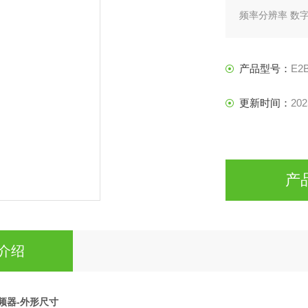
频率分辨率 数字量
模拟量设定：频率
产品型号：
E2B
（端子FV：12位
～+20mA）
更新时间：
202
产
介绍
频器-外形尺寸