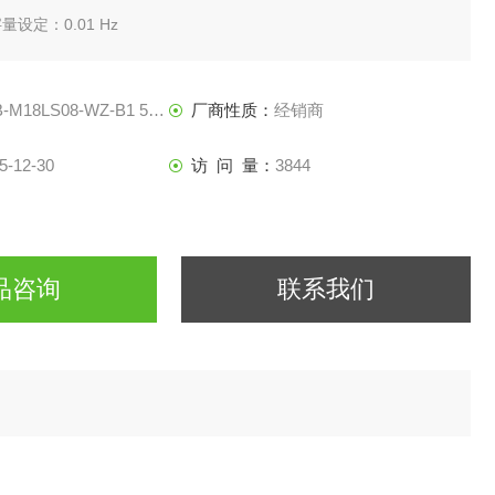
设定：0.01 Hz
/4000
-M18LS08-WZ-B1 5M OMS
厂商性质：
经销商
/0～+10V）、（端子FE：12位/-10～+10V）、（端子FI：12位/0
5-12-30
访 问 量：
3844
品咨询
联系我们