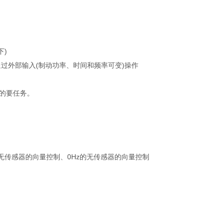
下)
过外部输入(制动功率、时间和频率可变)操作
们的要任务。
转矩、无传感器的向量控制、0Hz的无传感器的向量控制