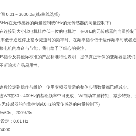
0.01～3600.0s(线/曲线选择)
/0.3Hz(在无传感器的向量控制或0Hz的无传感器的向量控制下)
转矩(在连接到大小比电机排位低一位的电机时，在0Hz的无传感器的向量控制
频率低于通过停止指令减速时的频率时、在频率指令低于运作频率时或者通
接电机的寿命与节能，我们给予了细心的关注。
oHS指令及其他际标准的产品标准特性表明，提供真正环保的变频器是我
不断追求产品易用性。
参数设定到操作与维护，使用变频器所需的整体步骤数量都已经减少。
可选)V/f在30～400Hz的基础频率中可更改、V/f制动常量转矩、减少
%(在无传感器的向量控制或0Hz的无传感器的向量控制下)
/60s、200%/3s
定：0.01 Hz
000