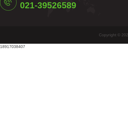
021-39526589
Copyright
18917038407