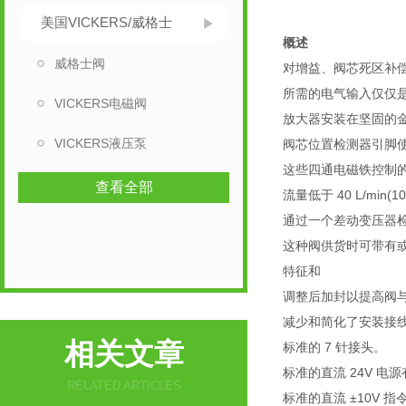
美国VICKERS/威格士
概述
威格士阀
对增益、阀芯死区补
所需的电气输入仅仅是电
VICKERS电磁阀
放大器安装在坚固的金
VICKERS液压泵
阀芯位置检测器引脚
这些四通电磁铁控制
查看全部
流量低于 40 L/min(
通过一个差动变压器
这种阀供货时可带有
特征和
调整后加封以提高阀
减少和简化了安装接
相关文章
标准的 7 针接头。
标准的直流 24V 电
RELATED ARTICLES
标准的直流 ±10V 指