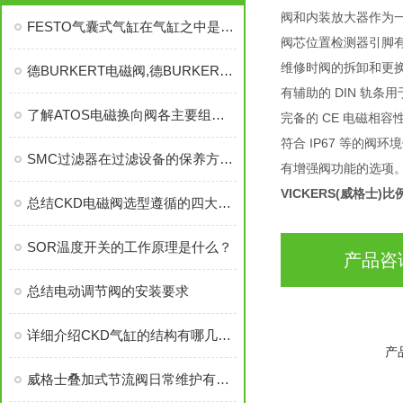
阀和内装放大器作为
FESTO气囊式气缸在气缸之中是不是的，FESTO气囊式气缸
阀芯位置检测器引脚
维修时阀的拆卸和更换
德BURKERT电磁阀,德BURKERT电磁阀,德BURKERT电磁阀,BURKERT
有辅助的 DIN 轨条
了解ATOS电磁换向阀各主要组成部件功能特点才能更好的使用它
完备的 CE 电磁相容
符合 IP67 等的阀环
SMC过滤器在过滤设备的保养方法事项资料如下
有增强阀功能的选项
VICKERS(威格士
总结CKD电磁阀选型遵循的四大原则
SOR温度开关的工作原理是什么？
产品咨
总结电动调节阀的安装要求
详细介绍CKD气缸的结构有哪几部分？
产
威格士叠加式节流阀日常维护有哪些