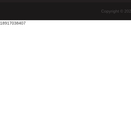
Copyright
18917038407