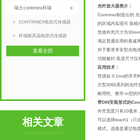
光纤放大器简介：
瑞士contrinex科瑞
Contrinex制
CONTRINEX电容式传感器
的区域内实现可 靠精
凭借外壳尺寸为30mm
科瑞耐高温电容式传感器
满足普通应用的衰减率
对于要求本安型光电传感
查看全部
功能被封 装进尺寸仅有3
应用技术：
凭借短 0.1ms的
方型3060系列的光纤
耐用性。教学-in型
带DIN安装形式的Con
外壳宽度只有10毫
相关文章
可以选择teach1
模式。连接是通过电
RELATED ARTICLES