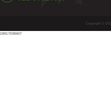
Copyright
18917038407