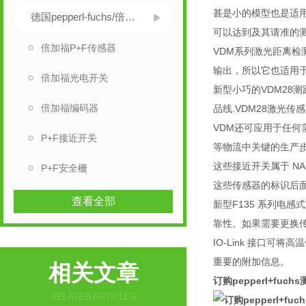
甚是小的模型也是适
德国pepperl-fuchs/倍加福
可以达到及其请准的
倍加福P+F传感器
VDM系列激光距离检
输出，所以它也适用
倍加福光电开关
新型小巧的VDM28
倍加福编码器
品线.VDM28激光
VDM还可应用于任何
P+F接近开关
等物流中关键的生产
这些接近开关属于 N
P+F安全栅
这些传感器的标识后面
查看全部
新型F135 系列电
靠性。如果需要更换
IO-Link 接口
重要的附加信息。
相关文章
订购pepperl+fu
RELATED ARTICLES