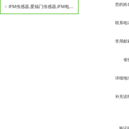
您的姓
IFM传感器,爱福门传感器,IFM电感式接近开关,IFM
联系电
常用邮
省
详细地
补充说
验证