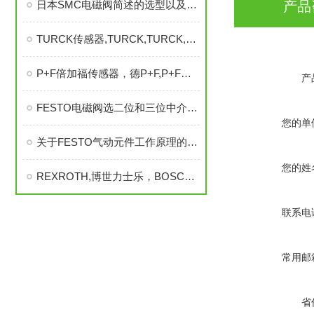
日本SMC电磁阀简述的选型以及主要应用
产品
TURCK传感器,TURCK,TURCK,TURCK,TURCK,德TURCK
P+F倍加福传感器，德P+F,P+F倍加福编码器
产
FESTO电磁阀选二位和三位中介有什么关联?
您的单
关于FESTO气动元件工作原理的介绍
您的姓
REXROTH,博世力士乐，BOSCH,力士乐
联系电
常用邮
省