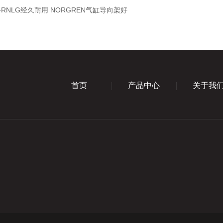
00-RNLG经久耐用 NORGREN气缸导向架好
首页
产品中心
关于我