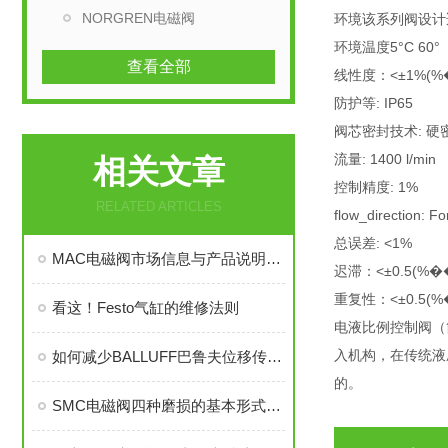
NORGREN电磁阀
环境该系列阀设计
环境温度5°C 60°
查看全部
线性度：<±1%(%
防护等: IP65
阀芯密封技术: 
流量: 1400 l/min
相关文章
控制精度: 1%
RELATED ARTICLES
flow_direction: F
总误差: <1%
MAC电磁阀市场信息与产品说明书，MAC电磁阀
迟滞：<±0.5(%�
重复性：<±0.5(%
看这！Festo气缸的维修法则
电液比例控制阀（
入机构，在传统液
如何减少BALLUFF巴鲁夫位移传感器在使用过程中损坏概率？
的。
SMC电磁阀四种磨损的基本形式资料是怎样工作