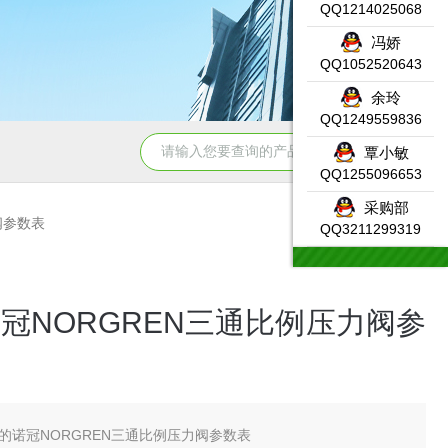
QQ1214025068
冯娇
QQ1052520643
余玲
QQ1249559836
331-7KF02-0AB0SIEMENS输入模块产品示意图
DW-AS-623-
覃小敏
QQ1255096653
采购部
力阀参数表
QQ3211299319
冠NORGREN三通比例压力阀参
的诺冠NORGREN三通比例压力阀参数表