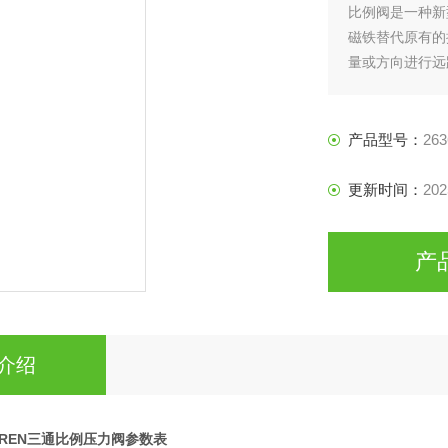
比例阀是一种新
磁铁替代原有的
量或方向进行远
负载变化的影响
产品型号：
263
更新时间：
202
产
介绍
GREN三通比例压力阀参数表