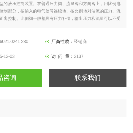
型的液压控制装置。在普通压力阀、流量阀和方向阀上，用比例电
控制部分，按输入的电气信号连续地、按比例地对油流的压力、流
距离控制。比例阀一般都具有压力补偿，输出压力和流量可以不受
6021.0241 230
厂商性质：
经销商
5-12-03
访 问 量：
2137
品咨询
联系我们