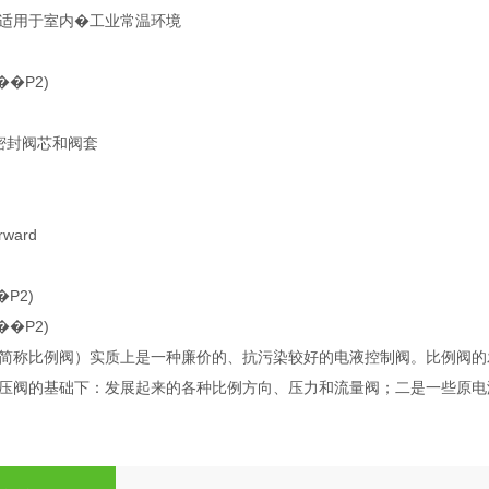
适用于室内�工业常温环境
��P2)
硬密封阀芯和阀套
orward
�P2)
��P2)
简称比例阀）实质上是一种廉价的、抗污染较好的电液控制阀。比例阀的
压阀的基础下：发展起来的各种比例方向、压力和流量阀；二是一些原电