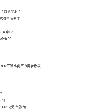
润滑或者非润滑
或者中性�体
%��P2
%��P2
GREN三通比例压力阀参数表
r
°C
5 针
 +60°C(无冷凝物)