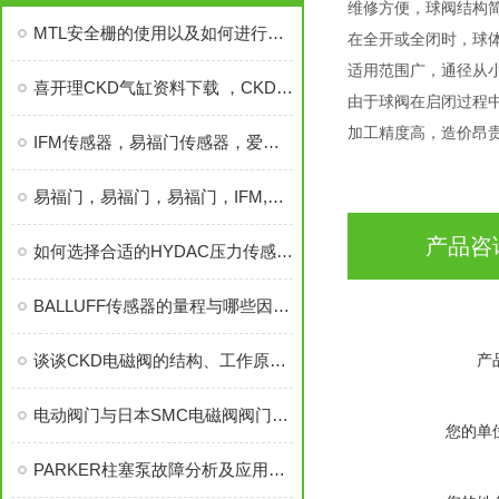
维修方便，球阀结构
MTL安全栅的使用以及如何进行选用
在全开或全闭时，球
适用范围广，通径从
喜开理CKD气缸资料下载 ，CKD气缸资料下载，CKD气缸
由于球阀在启闭过程
加工精度高，造价昂
IFM传感器，易福门传感器，爱福门传感器，IFM
易福门，易福门，易福门，IFM,爱福门
产品咨
如何选择合适的HYDAC压力传感器进行替换?
BALLUFF传感器的量程与哪些因素有关
谈谈CKD电磁阀的结构、工作原理和应用
产
电动阀门与日本SMC电磁阀阀门的优缺点资料有哪些？
您的单
PARKER柱塞泵故障分析及应用案例简介