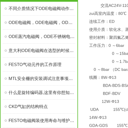
交流AC24V-110V
不同介质情况下ODE电磁阀动作寿命是多少？
zui高室内温度：80℃
连续工作：ED
ODE电磁阀，ODE电磁阀，ODE电磁阀，ODE电磁阀，ODE
使用介质：软化水、
ODE蒸汽电磁阀，ODE不锈钢电磁阀，ODE防爆电磁阀，ODE电磁阀
密封材料：聚四氟乙烯
工作压力 : 0 ～6bar 
意大利ODE电磁阀在选型的时候主要是以那几个参数为准
0 ～15bar （A
0 ～1.7bar （
FESTO气动元件的工作原理
0 ～8bar （DC bar
线圈：8W-Φ13
MTL安全栅的安装调试注意事项有哪些？
BDA-BDS-BSA 1
什么是旋转编码器,这里有你想知道的答案
BDF-BDV 180
12W-Φ13
CKD气缸的结构特点
UDA 155℃(cla
14W-Φ13
FESTO电磁阀装使用寿命与维护要注意的问题资料各有哪些
GDA-GDS 155℃(c