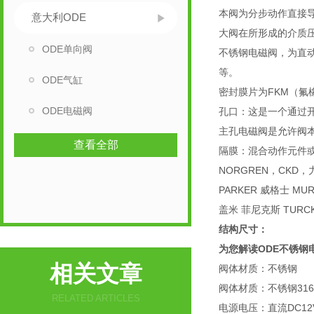
本阀为分步动作直接
意大利ODE
大阀在所形成的介质
ODE单向阀
不锈钢电磁阀，为直动膜
等。
ODE气缸
密封膜片为FKM（氟
ODE电磁阀
孔口：这是一个通过
主孔电磁阀是允许阀本
查看全部
隔膜：混合动作元件或
NORGREN，CKD
PARKER 威格士 MUR
盖米 菲尼克斯 TURCK 
结构尺寸：
为您解读ODE不锈钢
相关文章
阀体材质：不锈钢
阀体材质：不锈钢316
RELATED ARTICLES
电源电压：直流DC12V-2