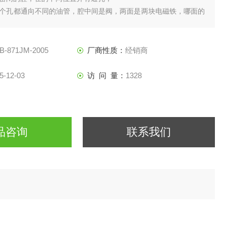
个孔都通向不同的油管，腔中间是阀，两面是两块电磁铁，哪面的
体就会被吸引到哪边;
B-871JM-2005
厂商性质：
经销商
5-12-03
访 问 量：
1328
品咨询
联系我们