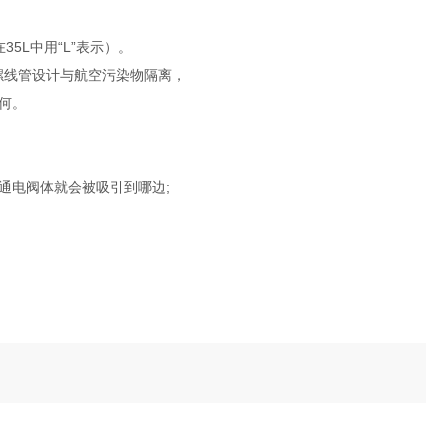
35L中用“L”表示）。
螺线管设计与航空污染物隔离，
何。
通电阀体就会被吸引到哪边;