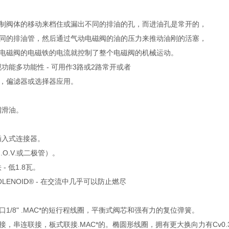
制阀体的移动来档住或漏出不同的排油的孔，而进油孔是常开的，
同的排油管，然后通过气动电磁阀的油的压力来推动油刚的活塞，
电磁阀的电磁铁的电流就控制了整个电磁阀的机械运动。
功能多功能性 - 可用作3路或2路常开或者
，偏滤器或选择器应用。
。
润滑油。
插入式连接器。
.O.V.或二极管）。
- 低1.8瓦。
ACSOLENOID® - 在交流中几乎可以防止燃尽
1/8" .MAC*的短行程线圈，平衡式阀芯和强有力的复位弹簧。
接，串连联接，板式联接.MAC*的。椭圆形线圈，拥有更大换向力有Cv0.