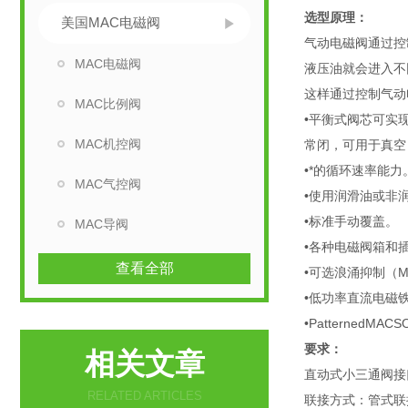
选型原理：
美国MAC电磁阀
气动电磁阀通过控
MAC电磁阀
液压油就会进入不
这样通过控制气动
MAC比例阀
•平衡式阀芯可实现
MAC机控阀
常闭，可用于真空
•*的循环速率能力
MAC气控阀
•使用润滑油或非
•标准手动覆盖。
MAC导阀
•各种电磁阀箱和
查看全部
•可选浪涌抑制（M
•低功率直流电磁铁 
•PatternedM
要求：
相关文章
直动式小三通阀接口
RELATED ARTICLES
联接方式：管式联