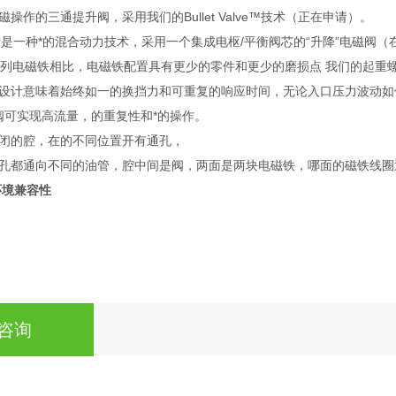
操作的三通提升阀，采用我们的Bullet Valve™技术（正在申请）。
ve™设计是一种*的混合动力技术，采用一个集成电枢/平衡阀芯的“升降”电磁阀（在
系列电磁铁相比，电磁铁配置具有更少的零件和更少的磨损点 我们的起重
设计意味着始终如一的换挡力和可重复的响应时间，无论入口压力波动如
升阀可实现高流量，的重复性和*的操作。
闭的腔，在的不同位置开有通孔，
孔都通向不同的油管，腔中间是阀，两面是两块电磁铁，哪面的磁铁线圈
环境兼容性
咨询