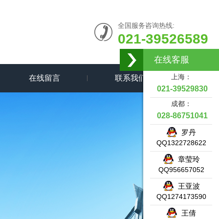
全国服务咨询热线:
021-39526589
在线客服
上海：
在线留言
联系我们
021-39529830
成都：
028-86751041
罗丹
QQ1322728622
章莹玲
QQ956657052
王亚波
QQ1274173590
王倩