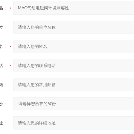
品：
位：
名：
话：
箱：
份：
址：