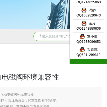
QQ1214025068
冯娇
QQ1052520643
余玲
QQ1249559836
331-7KF02-0AB0SIEMENS输入模块产品示意图
DW-AS-623-
覃小敏
QQ1255096653
采购部
QQ3211299319
动电磁阀环境兼容性
C气动电磁阀环境兼容性
提升阀可实现高流量，的重复性和*的操作。
密闭的腔，在的不同位置开有通孔，