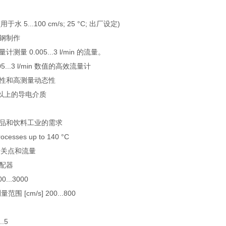
; (用于水 5...100 cm/s; 25 °C; 出厂设定)
钢制作
量 0.005...3 l/min 的流量。
...3 l/min 数值的高效流量计
性和高测量动态性
m 以上的导电介质
品和饮料工业的需求
processes up to 140 °C
开关点和流量
配器
0...3000
围 [cm/s] 200...800
..5