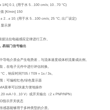
/K] 0.1; (用于水 5...100 cm/s; 10...70 °C)
[K/min] 150
 2...± 10; (用于水 5...100 cm/s; 25 °C; 出厂设定)
D 显示屏
量计根据法拉电磁感应定律进行工作。
器，易福门信号输出
中导电介质会产生电势差，与流体速度或体积流量成比例。
取，在电子元件中进行评估转换。
 °C，响应时间T05 / T09 = 1s / 3s。
围：可编程红色/绿色显示器
DMA菜单可以快速方便地操作
0 mA / 0...10 V）或开关输出（2 x PNP/NPN）
ED指示开关状态
传感器能够用于多种类型的介质。