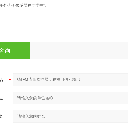
用外壳令传感器在同类中*。
咨询
品：
位：
名：