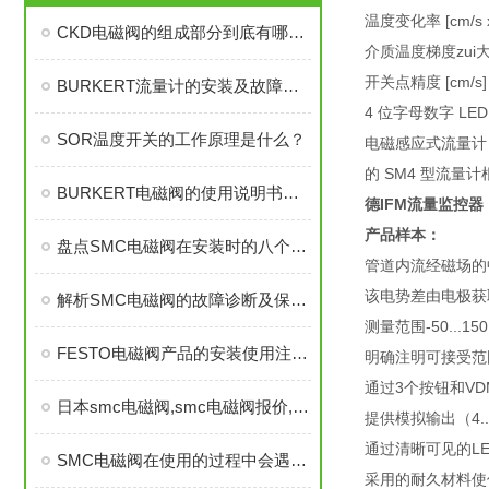
温度变化率 [cm/s x 1
CKD电磁阀的组成部分到底有哪些？
介质温度梯度zui大值 
开关点精度 [cm/s] ±
BURKERT流量计的安装及故障处理探讨
4 位字母数字 LE
SOR温度开关的工作原理是什么？
电磁感应式流量计
的 SM4 型流
BURKERT电磁阀的使用说明书需要知道哪些步骤
德IFM流量监控
产品样本：
盘点SMC电磁阀在安装时的八个禁忌及处理措施
管道内流经磁场的
该电势差由电极获
解析SMC电磁阀的故障诊断及保养维护
测量范围-50...150
FESTO电磁阀产品的安装使用注意要点
明确注明可接受范
通过3个按钮和V
日本smc电磁阀,smc电磁阀报价,smc电磁阀选型手册,smc电磁阀样本,smc电磁阀型号
提供模拟输出（4...2
通过清晰可见的L
SMC电磁阀在使用的过程中会遇到什么问题
采用的耐久材料使