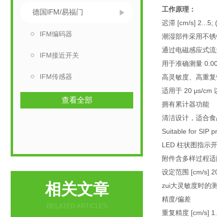
工作原理：
德国IFM/易福门
迟滞 [cm/s] 2...5
IFM编码器
潮湿部件采用不锈
通过电磁感应式流量计测
IFM接近开关
用于准确测量 0.005
IFM传感器
高灵敏度、高重复
适用于 20 μs/c
查看全部
拥有累计器功能
清洁设计，适合食
Suitable for SIP 
LED 柱状图指示
附件含多样过程适
设定范围 [cm/s] 20
相关文章
zui大灵敏度时的测量范
精度/偏差
RELATED ARTICLES
重复精度 [cm/s] 1.