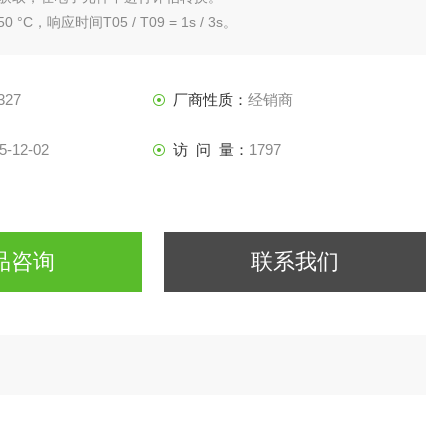
0 °C，响应时间T05 / T09 = 1s / 3s。
范围：可编程红色/绿色显示器
327
厂商性质：
经销商
5-12-02
访 问 量：
1797
品咨询
联系我们