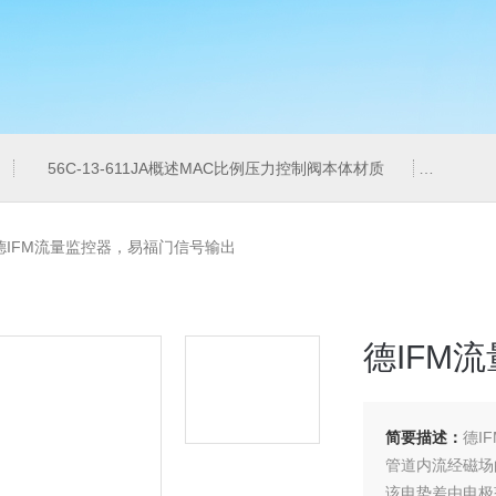
56C-13-611JA概述MAC比例压力控制阀本体材质
6ES7
27德IFM流量监控器，易福门信号输出
德IFM
简要描述：
德I
管道内流经磁场
该电势差由电极