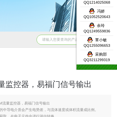
QQ1214025068
冯娇
QQ1052520643
余玲
QQ1249559836
331-7KF02-0AB0SIEMENS输入模块产品示意图
DW-AS-623-
覃小敏
QQ1255096653
采购部
QQ3211299319
流量监控器，易福门信号输出
FM流量监控器，易福门信号输出
的中导电介质会产生电势差，与流体速度或体积流量成比例。
获取，在电子元件中进行评估转换。