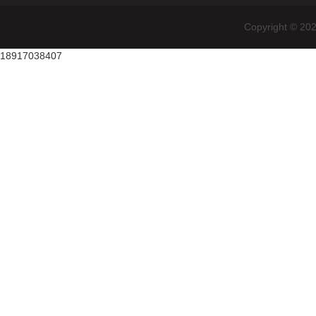
Copyright
18917038407