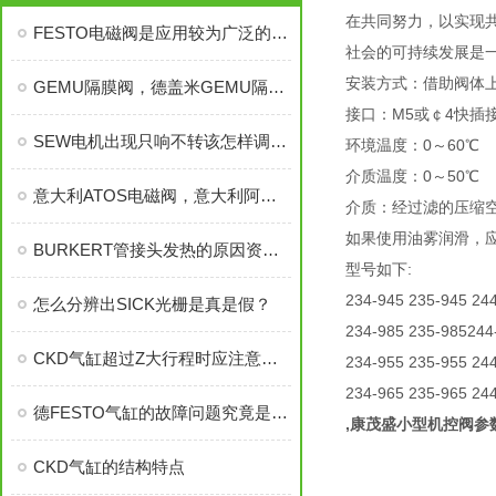
在共同努力，以实现
FESTO电磁阀是应用较为广泛的阀门之一
社会的可持续发展是
安装方式：借助阀体
GEMU隔膜阀，德盖米GEMU隔膜阀，盖米隔膜阀
接口：M5或￠4快插
SEW电机出现只响不转该怎样调试处理
环境温度：0～60℃
介质温度：0～50℃
意大利ATOS电磁阀，意大利阿托斯电磁阀，ATOS电磁阀
介质：经过滤的压缩
如果使用油雾润滑，应不
BURKERT管接头发热的原因资料分为哪些
型号如下:
234-945 235-945 24
怎么分辨出SICK光栅是真是假？
234-985 235-985244
CKD气缸超过Z大行程时应注意哪些事项
234-955 235-955 24
234-965 235-965 24
德FESTO气缸的故障问题究竟是那些原因导致而成
,康茂盛小型机控阀参
CKD气缸的结构特点