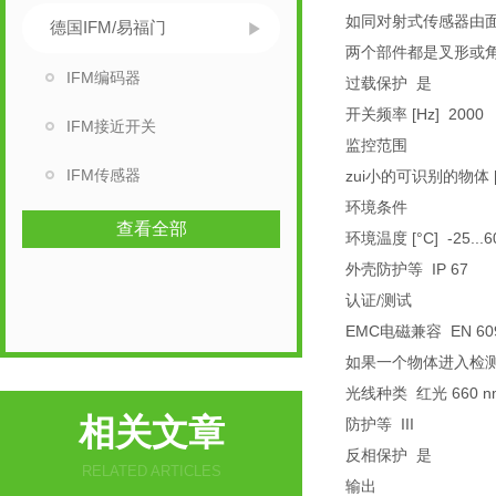
如同对射式传感器由
德国IFM/易福门
两个部件都是叉形或
IFM编码器
过载保护 是
开关频率 [Hz] 2000
IFM接近开关
监控范围
IFM传感器
zui小的可识别的物体 [m
环境条件
查看全部
环境温度 [°C] -25...6
外壳防护等 IP 67
认证/测试
EMC电磁兼容 EN 609
如果一个物体进入检
光线种类 红光 660 n
相关文章
防护等 III
反相保护 是
RELATED ARTICLES
输出