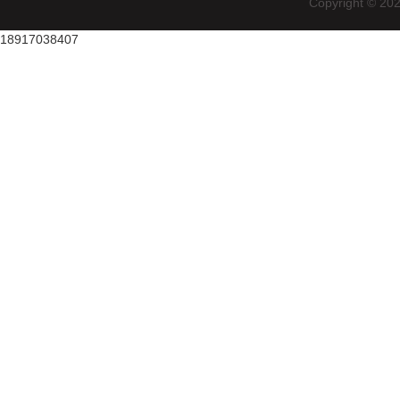
Copyright
18917038407