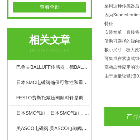
采用这种传感器后
查看全部
因为Supershort
特征
安装简单，直接将
相关文章
借助可选择的径向
极小尺寸 - 极大效
RELATED ARTICLES
可集成在紧凑式组
巴鲁夫BALLUFF传感器，德BALLUFF位移传感器，巴鲁夫位移传感器
高动态性应用的选
由于重量较轻(仅0.
日本SMC电磁阀确保可靠性和重复性的资料分别有哪些？
FESTO费斯托减压阀顺时针是调大还是调小
日本SMC气缸，日本SMC气缸，日本SMC气缸，SMC气缸
产品
美ASCO电磁阀,美ASCO电磁阀,美ASCO电磁阀