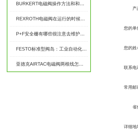
BURKERT电磁阀操作方法和和缺点描述？
产
REXROTH电磁阀在运行的时候是靠哪些参数控制
您的单
P+F安全栅有哪些很注意去维护的参数
您的姓
FESTO标准型阀岛：工业自动化领域的“神经中枢”
亚德克AIRTAC电磁阀两根线怎么知道哪根是正极？解决方法大揭秘
联系电
常用邮
省
详细地