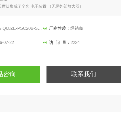
体长度却集成了全套 电子装置 （无需外部放大器）
teelface传感器 特殊的耐用性，
化技术 的域。这款传感系统直接位于作用 现场。
 Q08ZE-PSC20B-S49G
厂商性质：
经销商
6-07-22
访 问 量：
2224
品咨询
联系我们