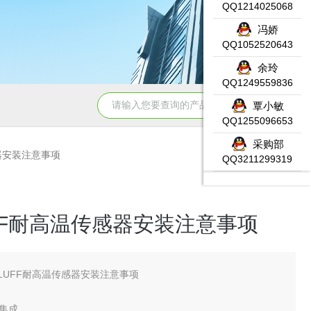
QQ1214025068
冯娇
QQ1052520643
余玲
QQ1249559836
6ES7331-7KF02-0
覃小敏
QQ1255096653
采购部
传感器安装注意事项
QQ3211299319
UFF耐高温传感器安装注意事项
LLUFF耐高温传感器安装注意事项
集成