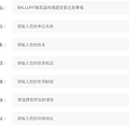
品：
位：
名：
话：
箱：
份：
址：