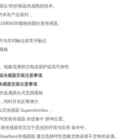
传感器以*的价格提供成熟的技术。
号的丰富产品系列，
M18和M30规格的圆柱形传感器。
线作为常闭触点或常开触点
规格
、电极混淆和过电流保护提高可靠性
温传感器安装注意事项
的金属插头式坚固规格
，同时开关距离增大
传感器 Supershorties ，
间安装传感器 的设备中 探询位置。
标准传感器而言过于恶劣的环境与应用 条件中。
teelface传感器能 通过选择特性忽略含铁或者不含铁的金属。