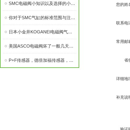
SMC电磁阀小知识以及选择的小窃门
您的姓
你对于SMC气缸的标准范围与注意事项了解多少?
联系电
日本小金井KOGANEI电磁阀气缸，KOGANEI电磁阀
常用邮
美国ASCO电磁阀坏了一般几天恢复
P+F传感器，德倍加福传感器，德P+F,P+F
省
详细地
补充说
验证