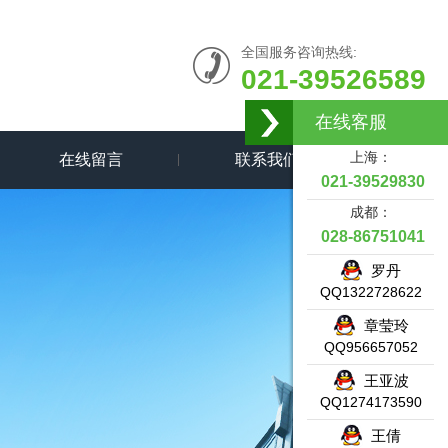
全国服务咨询热线:
021-39526589
在线客服
上海：
在线留言
联系我们
021-39529830
成都：
028-86751041
罗丹
QQ1322728622
章莹玲
QQ956657052
王亚波
QQ1274173590
王倩