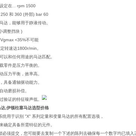
... rpm 1500
 和 360 (外部) bar 60
马达，能够用于静液传动。
i小调整挡块 )
Vgmax <35%不可能
定转速达1800r/min。
可以和任何用途的马达匹配。
载零件是压力平衡的。
动压力平衡，效率高。
，具备通轴驱动能力。
自动磨损补偿。
过验证的特征噪声低。
塞马达,伊顿柱塞马达选型价格
号系统用于识别 "X" 系列定量和变量马达的所有配置选项，
来确定具备所需特征的元件。
 位都必须提交，您可能要去复制一个下述的陈列去确保每一个数字均已填入