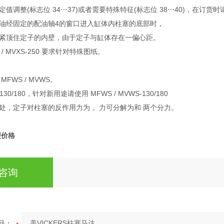
值调整(标志位 34⋯37)或者需要特殊特征(标志位 38⋯40)，在订货
油经固定的配油轴4的窗口进入缸体内柱塞的底部时，
紧顶住定子的内壁，由于定子与缸体存在一偏心距。
50 / MVXS-250 要求针对特殊图纸。
FWS / MVWS。
S -130/180，针对新用途请使用 MFWS / MVWS-130/180
处，定子对柱塞的反作用力为 。力可分解为和 两个分力。
型价格
咨询
品：