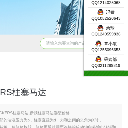
QQ1214025068
冯娇
QQ1052520643
余玲
QQ1249559836
331-7KF02-0AB0SIEMENS输入模块产品示意图
DW-AS-623-
覃小敏
QQ1255096653
采购部
QQ3211299319
ERS柱塞马达
ICKERS柱塞马达,伊顿柱塞马达选型价格
部的油液压力为p，柱塞直径为d，力和之间的夹角为X时，
转矩，使缸体旋转。缸体再通过端面连接的传动轴向外输出转矩和