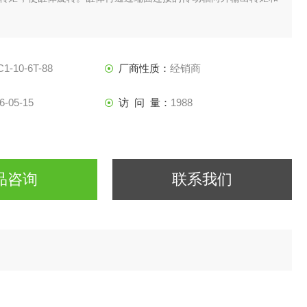
柱塞产生转矩的情况，由于在压油区作用有好几个柱塞，
产生的转矩都使缸体旋转，并输出转矩。径向柱塞液压马达多用于
1-10-6T-88
厂商性质：
经销商
6-05-15
访 问 量：
1988
品咨询
联系我们