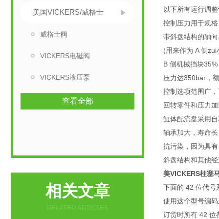
以下所有运行调整设定在
美国VICKERS/威格士
控制压力用于规格 250
威格士阀
带斜盘结构的轴向
(用来作为 A 侧zu
VICKERS电磁阀
B 侧机械挡块35% 
VICKERS液压泵
压力达350bar，额
控制选项范围广，
查看全部
回转零件和压力加
缸体配流盘采用自
轴承加大，寿命长
抗污染，因为具有
斜盘结构和其他经
美VICKERS柱
相关文章
下面的 42 位代
使用这个型号编码
RELATED ARTICLES
订货时所有 42