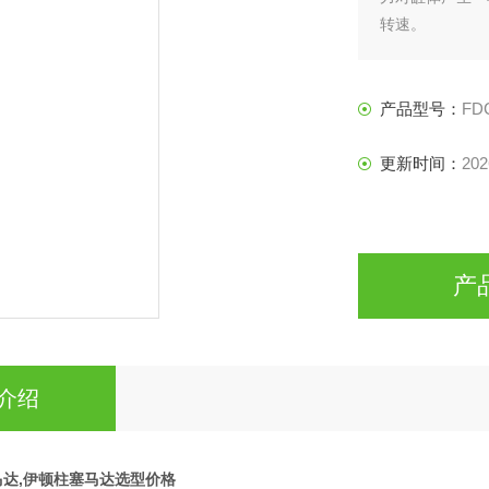
转速。
以上分析的一个
在这些柱塞上所
低速大
产品型号：
FDC
更新时间：
202
产
介绍
塞马达,伊顿柱塞马达选型价格