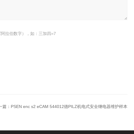
阿拉伯数字），如：三加四=7
一篇：
PSEN enc s2 eCAM 544012德PILZ机电式安全继电器维护样本