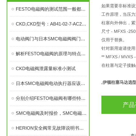
如果需要非标准设定
FESTO电磁阀的测试范围一般都是以那些为准
工作原理，当压力
柱塞向外伸出，紧
CKD,CKD型号：AB41-02-7-AC220V，CKD气缸
尺寸 - MFXS -2
电动阀门与日本SMC电磁阀阀门的优缺点资料有哪些？
仅用于替换。
针对新用途请使用 M
解析FESTO电磁阀的原理与特点以及应用
** MFXS / MVX
在柱塞与定子接触
CKD电磁阀泄露量标准小测试
,伊顿柱塞马达选
日本SMC电磁阀电动执行器应该怎么选择？
分别介绍FESTO电磁阀有哪些特点和用途呢?
产品
SMC电磁阀及时报价，SMC电磁阀，SMC电磁阀中文资料
HERION安全阀常见故障说明书有哪些？
产