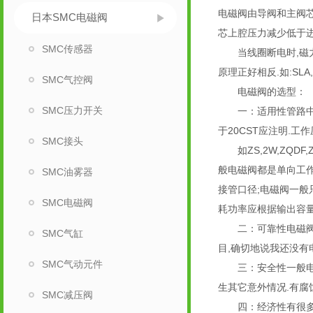
电磁阀由导阀和主阀芯
日本SMC电磁阀
芯上腔压力减少低于进
SMC传感器
当线圈断电时,磁力消
原理正好相反.如:SLA,
SMC气控阀
电磁阀的选型：
SMC压力开关
一：适用性管路中的
于20CST应注明.工作
SMC接头
如ZS,2W,ZQDF
般电磁阀都是单向工作
SMC油雾器
接管口径;电磁阀一般
SMC电磁阀
耗功率应根据输出容量
二：可靠性电磁阀分为
SMC气缸
目,确切地说我还没有
SMC气动元件
三：安全性一般电磁阀
生其它意外情况.有腐
SMC减压阀
四：经济性有很多电