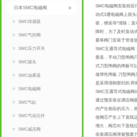
SMC电磁阀安装前应
日本SMC电磁阀
动式3通电磁阀上箭头
SMC传感器
留，锈垢等*清除；直
障时，为了及时直动
SMC气控阀
要将阀门安装于管道
SMC压力开关
SMC五通导式电磁阀
垂直，手动刀型闸阀只
SMC接头
式刀型闸阀的闸板可以
做弹性闸板 刀型闸阀
SMC油雾器
是采用强制密封的,
SMC电磁阀
SMC五通导式电磁
通过预安装在调压阀
SMC气缸
内产生相应的压力，
SMC气动元件
使阀芯产生上下直线
增大，阀芯向下直线
SMC减压阀
依靠调压阀弹簧预紧