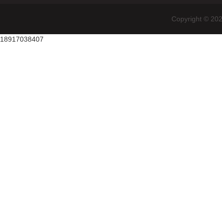
Copyright
18917038407