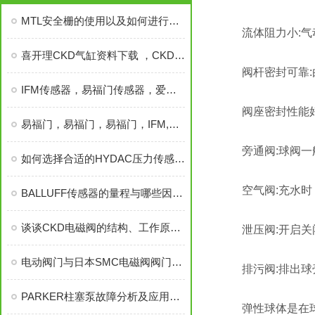
MTL安全栅的使用以及如何进行选用
流体阻力小:气动
喜开理CKD气缸资料下载 ，CKD气缸资料下载，CKD气缸
阀杆密封可靠:由
IFM传感器，易福门传感器，爱福门传感器，IFM
阀座密封性能好:
易福门，易福门，易福门，IFM,爱福门
旁通阀:球阀一般
如何选择合适的HYDAC压力传感器进行替换?
空气阀:充水时，
BALLUFF传感器的量程与哪些因素有关
谈谈CKD电磁阀的结构、工作原理和应用
泄压阀:开启关闭
电动阀门与日本SMC电磁阀阀门的优缺点资料有哪些？
排污阀:排出球
PARKER柱塞泵故障分析及应用案例简介
弹性球体是在球体