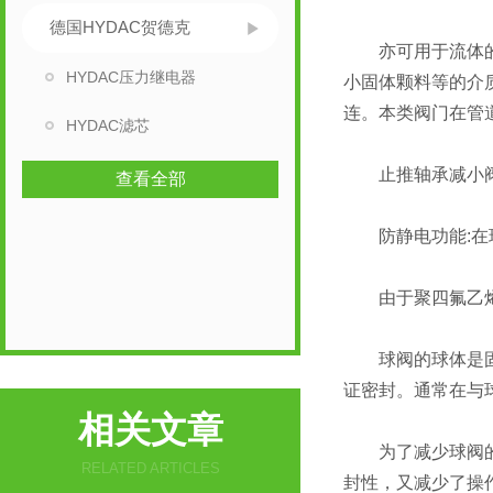
德国HYDAC贺德克
亦可用于流体的调
HYDAC压力继电器
小固体颗料等的介
连。本类阀门在管
HYDAC滤芯
止推轴承减小阀
查看全部
防静电功能:在球
由于聚四氟乙烯等
球阀的球体是固定
证密封。通常在与
相关文章
为了减少球阀的操
RELATED ARTICLES
封性，又减少了操