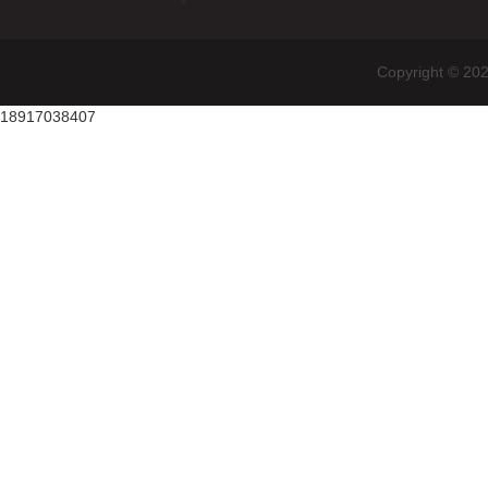
Copyright
18917038407