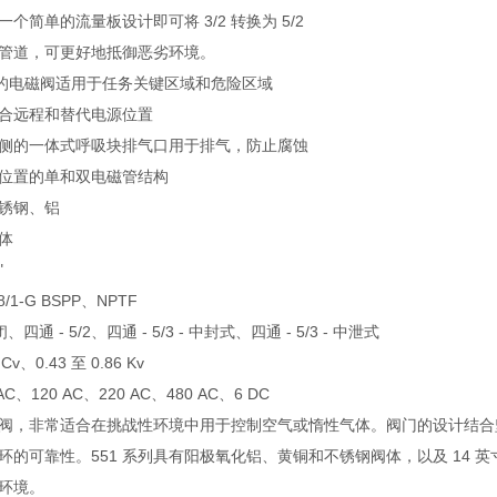
个简单的流量板设计即可将 3/2 转换为 5/2
管道，可更好地抵御恶劣环境。
爆的电磁阀适用于任务关键区域和危险区域
合远程和替代电源位置
侧的一体式呼吸块排气口用于排气，防止腐蚀
位置的单和双电磁管结构
锈钢、铝
体
"
/1-G BSPP、NPTF
、四通 - 5/2、四通 - 5/3 - 中封式、四通 - 5/3 - 中泄式
 Cv、0.43 至 0.86 Kv
AC、120 AC、220 AC、480 AC、6 DC
阀，非常适合在挑战性环境中用于控制空气或惰性气体。阀门的设计结合坚硬
的可靠性。551 系列具有阳极氧化铝、黄铜和不锈钢阀体，以及 14 英寸
环境。