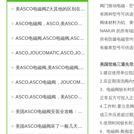
阀门致动电磁 - 
美ASCO电磁阀Z大其他的区别在于哪里，美ASCO电磁阀
有两种型号可供选择
阀体材料为铝、黄铜
ASCO电磁阀，ASCO,美ASCO电磁阀，阿斯卡电磁阀
NAMUR 的所
ASCO电磁阀,ASCO电磁阀,ASCO电磁阀,美ASCO电磁阀
所有防爆电磁管均可用：
有极寒型号可供选择
ASCO,JOUCOMATIC,ASCO,JOUCOMATIC,美ASCO电磁阀
美国世格三通先导
美ASCO电磁阀,美ASCO电磁阀,美ASCO电磁阀
1.建议使用单位
2.应定期清洗阀
ASCO,ASCO电磁阀，JOUCOMATIC电磁阀
3、电磁阀较长时
ASCO,ASCO电磁阀，美ASCO电磁阀，JOUCOMATIC电磁阀
正常后方可投入正
4.工作时,要注
美国ASCO电磁阀安装全攻略：步骤、要点与注意事项
或工作压差超过额
5.使用时间较长
美国ASCO电磁阀坏了一般几天恢复
6、电磁阀-般都