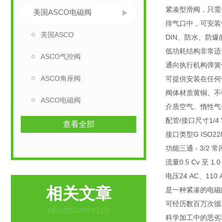
紧凑型滑阀，只需一
美国ASCO电磁阀
排气口中，可安装
美国ASCO
DIN、防水、防
低功耗结构非常适
ASCO气控阀
通向执行机构弹簧
ASCO角座阀
可提供安装在任何
阀体材质黄铜、不
ASCO电磁阀
介质空气、惰性气
配管/接口尺寸1/4 
查看全部
接口类型G ISO228
功能三通 - 3/2 常闭
流量0.5 Cv 至 1.0
电压24 AC、110 
相关文章
是一种紧凑的电磁
可经历数百万次循环
RELATED ARTICLES
科学加工中的恶劣