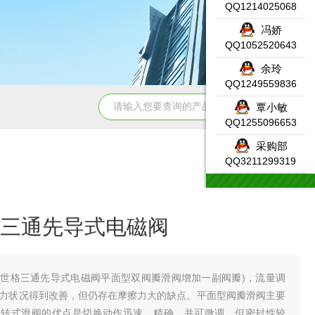
QQ1214025068
冯娇
QQ1052520643
余玲
QQ1249559836
331-7KF02-0AB0SIEMENS输入模块产品示意图
DW-AS-623-
覃小敏
QQ1255096653
采购部
QQ3211299319
三通先导式电磁阀
世格三通先导式电磁阀平面型双阀瓣滑阀增加一副阀瓣)，流量调
力状况得到改善，但仍存在摩擦力大的缺点。平面型阀瓣滑阀主要
回转式滑阀的优点是切换动作迅速、精确，并可微调，但密封性较