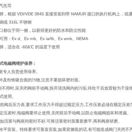
空气先导
，根据 VDI/VDE 3845 直接安装到带 NAMUR 接口的执行机构上，
或 316L 不锈钢
有端口都位于同一侧，以获得更好的防水和防尘性能
Ex d、Ex mb、Ex ia/Ib、Ex emb、NEMA
，适合在 -60&℃ 的温度下使用
式电磁阀
维护保养：
指派专人负责使用保养。
内外及衔铁吸合面的污物,注意不要损坏密封面。
间不用时,应关闭阀前手动阀,拆开清洗阀内的污垢,待吹干后放置较为干澡地
式使用。
意阀前阀后压力表,要求工作压力不得超过额定压力,工作压差必须在额定压
定压差时,电磁阀要停止使用,关闭前后手动阀,以防止电磁阀损坏和泄漏。
时,如活塞与阀座间密封不好,可将活塞密封面重新磨平,再和阀座研磨。
是水平安装、特殊要求可垂直安装,如果竖侧装的话,有可能造成阀门关闭不严