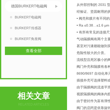
从外部控制的 203
德国BURKERT电磁阀
经验证、坚固耐用的
BURKERT电磁阀
• 阀壳和膜片有不同
• Ra ≤0.38…≤1
BURKERT传感器
• 有所有常见的连接
BURKERT角座阀
气动隔膜阀有两个主
甚至对污液都能做到
查看全部
危险性较大的介质。
流线型且死区极小的
阀门外壳和隔膜有各种
8690/8697 自
插接外壳可选择塑料
由于隔膜阀的流道平
相关文章
视胶隔膜阀的阀体内腔
由于密封件为富有弹
RELATED ARTICLES
阀门的启闭是依靠旋