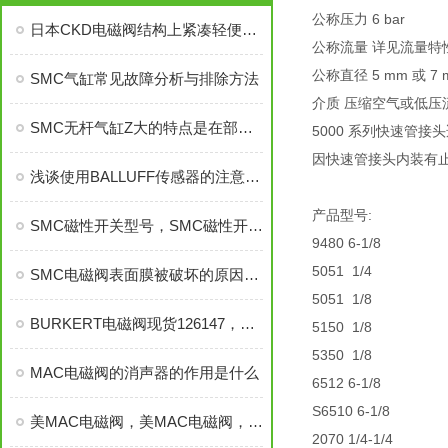
公称压力 6 bar
日本CKD电磁阀结构上紧凑轻便，易于安装和维护
公称流量 详见流量特
公称直径 5 mm 或 7 
SMC气缸常见故障分析与排除方法
介质 压缩空气或低压
SMC无杆气缸Z大的特点是在部分，SMC无杆气缸
5000 系列快速管
因快速管接头内装有
浅谈使用BALLUFF传感器的注意事项有哪些?
产品型号:
SMC磁性开关型号，SMC磁性开关，进口SMC磁性开关
9480 6-1/8
5051 1/4
SMC电磁阀表面膜被破坏的原因有哪些？
5051 1/8
BURKERT电磁阀现货126147，BURKERT电磁阀
5150 1/8
5350 1/8
MAC电磁阀的消声器的作用是什么
6512 6-1/8
S6510 6-1/8
美MAC电磁阀，美MAC电磁阀，美MAC电磁阀，美MAC电磁阀
2070 1/4-1/4