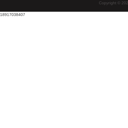
Copyright
18917038407