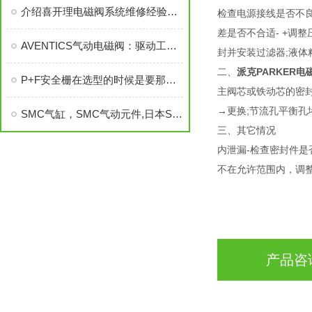
介绍喜开理电磁阀系统维修经验总结
检查电源接线是否不良
差是否不合适- +调整
AVENTICS气动电磁阀：驱动工业未来
封并安装过滤器;液
二、
派克PARKER电
P+F安全栅在选型的时候是要那几个参数为准
主阀芯或铁动芯的密封
→更换;节流孔平衡孔
SMC气缸，SMC气动元件,日本SMC,SMC
三、其它情况
内泄漏-检查密封件是
不在允许范围内，调
产品咨