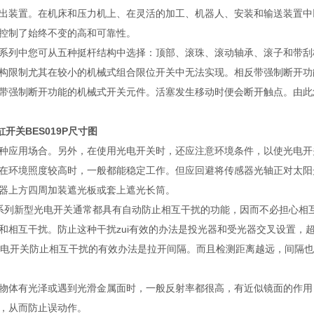
出装置。在机床和压力机上、在灵活的加工、机器人、安装和输送装置中
控制了始终不变的高和可靠性。
系列中您可从五种挺杆结构中选择：顶部、滚珠、滚动轴承、滚子和带刮
构限制尤其在较小的机械式组合限位开关中无法实现。相反带强制断开功
带强制断开功能的机械式开关元件。活塞发生移动时便会断开触点。由此
缸开关BES019P尺寸图
种应用场合。另外，在使用光电开关时，还应注意环境条件，以使光电开
在环境照度较高时，一般都能稳定工作。但应回避将传感器光轴正对太阳
器上方四周加装遮光板或套上遮光长筒。
 系列新型光电开关通常都具有自动防止相互干扰的功能，因而不必担心相
和相互干扰。防止这种干扰zui有效的办法是投光器和受光器交叉设置，
光电开关防止相互干扰的有效办法是拉开间隔。而且检测距离越远，间隔
物体有光泽或遇到光滑金属面时，一般反射率都很高，有近似镜面的作用，
，从而防止误动作。