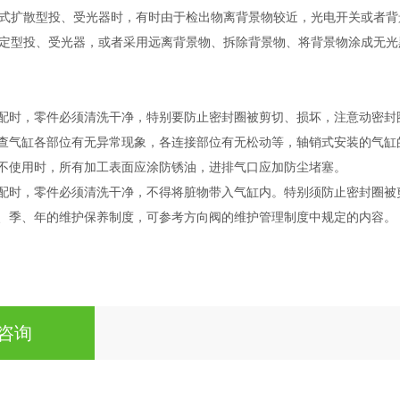
式扩散型投、受光器时，有时由于检出物离背景物较近，光电开关或者背
定型投、受光器，或者采用远离背景物、拆除背景物、将背景物涂成无光
装配时，零件必须清洗干净，特别要防止密封圈被剪切、损坏，注意动密封
检查气缸各部位有无异常现象，各连接部位有无松动等，轴销式安装的气缸
间不使用时，所有加工表面应涂防锈油，进排气口应加防尘堵塞。
装配时，零件必须清洗干净，不得将脏物带入气缸内。特别须防止密封圈
月、季、年的维护保养制度，可参考方向阀的维护管理制度中规定的内容。
咨询