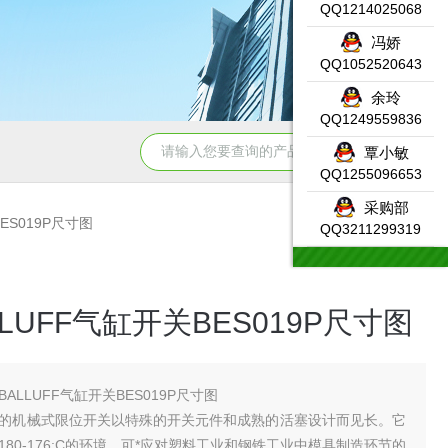
QQ1214025068
冯娇
QQ1052520643
余玲
QQ1249559836
331-7KF02-0AB0SIEMENS输入模块产品示意图
DW-AS-623-
覃小敏
QQ1255096653
采购部
关BES019P尺寸图
QQ3211299319
LUFF气缸开关BES019P尺寸图
BALLUFF气缸开关BES019P尺寸图
的机械式限位开关以特殊的开关元件和成熟的活塞设计而见长。它
80-176;C的环境，可*应对塑料工业和钢铁工业中模具制造环节的