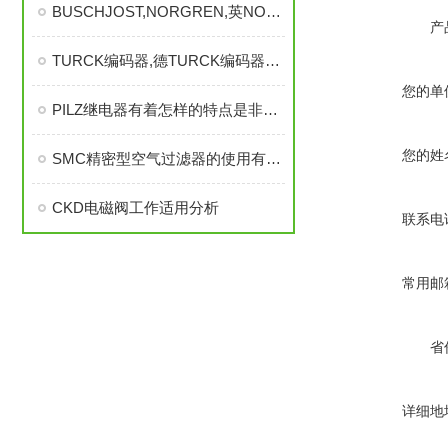
BUSCHJOST,NORGREN,英NORGREN，德BUSCHJOST电磁阀
产
TURCK编码器,德TURCK编码器，图尔克编码器，德TURCK
您的单
PILZ继电器有着怎样的特点是非常突出
您的姓
SMC精密型空气过滤器的使用有助于改善室内空气质量
CKD电磁阀工作适用分析
联系电
常用邮
省
详细地