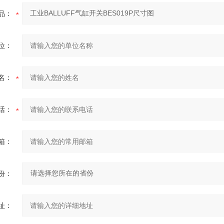
品：
位：
名：
话：
箱：
份：
址：