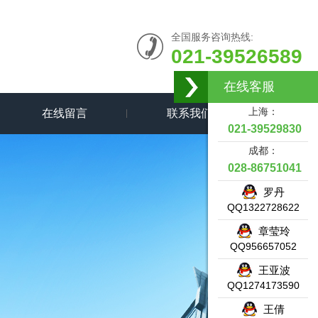
全国服务咨询热线:
021-39526589
在线客服
上海：
在线留言
联系我们
021-39529830
成都：
028-86751041
罗丹
QQ1322728622
章莹玲
QQ956657052
王亚波
QQ1274173590
王倩