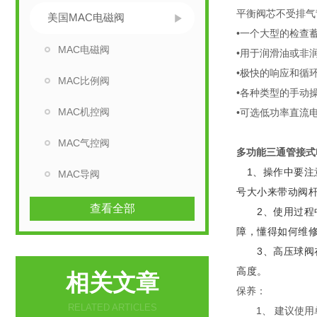
平衡阀芯不受排气
美国MAC电磁阀
•一个大型的检查
MAC电磁阀
•用于润滑油或非
•极快的响应和循
MAC比例阀
•各种类型的手动
MAC机控阀
•可选低功率直流
MAC气控阀
多功能三通管接式
1、操作中要注
MAC导阀
号大小来带动阀杆
查看全部
2、使用过程中
障，懂得如何维
3、高压球阀在
高度。
相关文章
保养：
RELATED ARTICLES
1、 建议使用