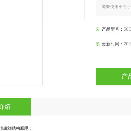
能够使用不同于
150 PSI
在螺线管型号上
产品型号：
56C
更新时间：
202
产
介绍
电磁阀
结构原理：