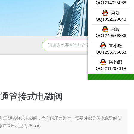
QQ1214025068
冯娇
QQ1052520643
余玲
QQ1249559836
331-7KF02-0AB0SIEMENS输入模块产品示意图
DW-AS-623-
覃小敏
QQ1255096653
采购部
QQ3211299319
通管接式电磁阀
能三通管接式电磁阀：当主阀压力为时，需要外部导阀电磁导阀低
程导式高压机型为25 psi。