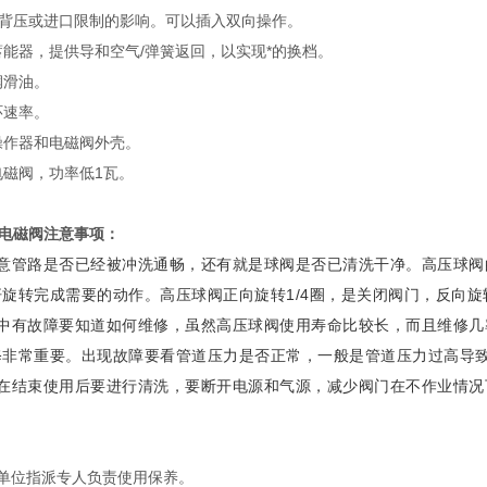
背压或进口限制的影响。可以插入双向操作。
蓄能器，提供导和空气/弹簧返回，以实现*的换档。
润滑油。
环速率。
操作器和电磁阀外壳。
电磁阀，功率低1瓦。
电磁阀注意事项：
意管路是否已经被冲洗通畅，还有就是球阀是否已清洗干净。高压球阀
旋转完成需要的动作。高压球阀正向旋转1/4圈，是关闭阀门，反向旋转
有故障要知道如何维修，虽然高压球阀使用寿命比较长，而且维修几
修非常重要。出现故障要看管道压力是否正常，一般是管道压力过高导
结束使用后要进行清洗，要断开电源和气源，减少阀门在不作业情况
单位指派专人负责使用保养。