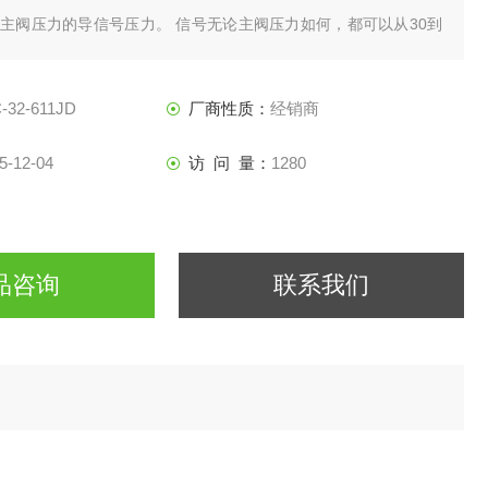
主阀压力的导信号压力。 信号无论主阀压力如何，都可以从30到
从内部转换为外部导，只需旋转导外壳180度并连接外部导源。
-32-611JD
厂商性质：
经销商
5-12-04
访 问 量：
1280
品咨询
联系我们