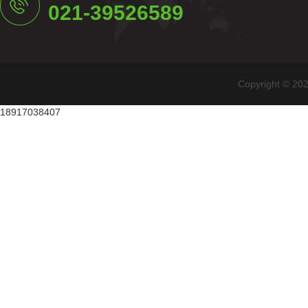
021-39526589
Copyright
18917038407