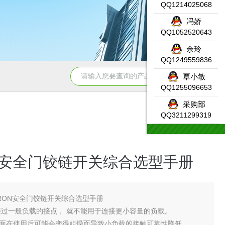
QQ1214025068
冯娇
QQ1052520643
余玲
QQ1249559836
331-7KF02-0AB0SIEMENS输入模块产品示意图
DW-AS-623-
覃小敏
QQ1255096653
采购部
QQ3211299319
N安全门铰链开关综合选型手册
RON安全门铰链开关综合选型手册
接过一般负载的接点， 就不能用于连接更小容量的负载。
在使用后可能会变得粗燥而导致小负载的接触可靠性降低。