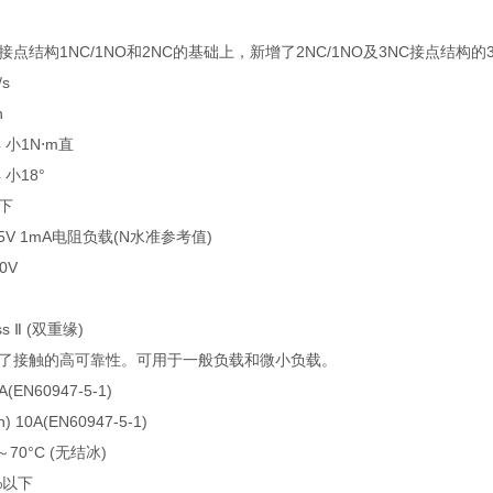
点结构1NC/1NO和2NC的基础上，新增了2NC/1NO及3NC接点结构
s
n
 小1N⋅m直
小18°
以下
C5V 1mA电阻负载(N水准参考值)
0V
 Ⅱ (双重缘)
了接触的高可靠性。可用于一般负载和微小负载。
EN60947-5-1)
10A(EN60947-5-1)
70°C (无结冰)
%以下