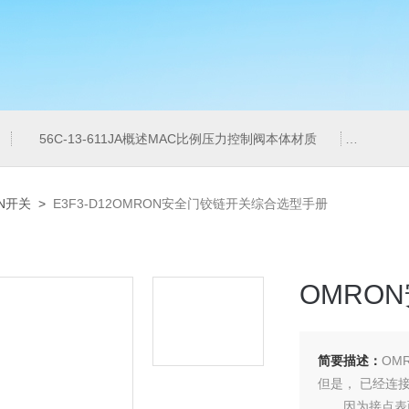
56C-13-611JA概述MAC比例压力控制阀本体材质
6ES7
N开关
>
E3F3-D12OMRON安全门铰链开关综合选型手册
OMRO
简要描述：
OM
但是， 已经连
因为接点表面