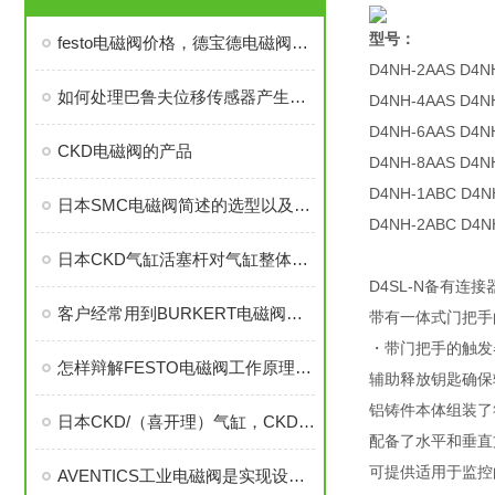
型号：
festo电磁阀价格，德宝德电磁阀，德burkert电磁阀，德费斯托电磁阀
D4NH-2AAS D4N
如何处理巴鲁夫位移传感器产生的误差？
D4NH-4AAS D4N
D4NH-6AAS D4N
CKD电磁阀的产品
D4NH-8AAS D4N
D4NH-1ABC D4N
日本SMC电磁阀简述的选型以及主要应用
D4NH-2ABC D4N
日本CKD气缸活塞杆对气缸整体使用寿命的作用
D4SL-N备有
客户经常用到BURKERT电磁阀有哪些型号大全，BURKERT电磁阀
带有一体式门把手
・带门把手的触发
怎样辩解FESTO电磁阀工作原理运行
辅助释放钥匙确保
铝铸件本体组装了符合
日本CKD/（喜开理）气缸，CKD电磁阀
配备了水平和垂直
可提供适用于监控
AVENTICS工业电磁阀是实现设备自动化的重要基础部件