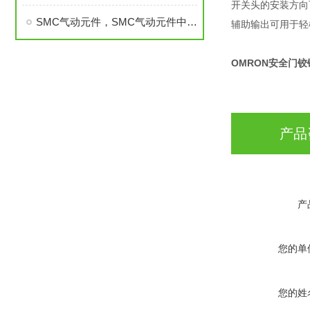
开关头的安装方向
SMC气动元件，SMC气动元件中文样本，SMC气动元件
辅助输出可用于轻
OMRON安全门
产品
产
您的单
您的姓