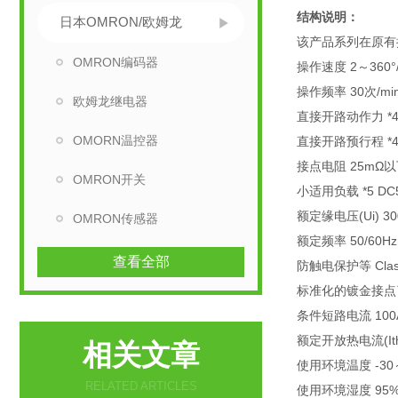
结构说明：
日本OMRON/欧姆龙
该产品系列在原有接
OMRON编码器
操作速度 2～360°/
操作频率 30次/mi
欧姆龙继电器
直接开路动作力 *4
OMORN温控器
直接开路预行程 *4 
接点电阻 25mΩ
OMRON开关
小适用负载 *5 D
额定缘电压(Ui) 30
OMRON传感器
额定频率 50/60Hz
查看全部
防触电保护等 Class
标准化的镀金接点
条件短路电流 100A(
额定开放热电流(Ith) 
相关文章
使用环境温度 -30～
RELATED ARTICLES
使用环境湿度 95