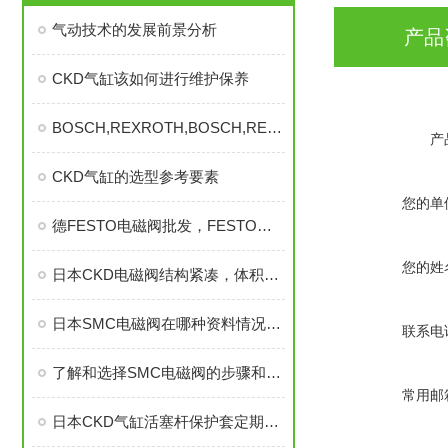
气动技术的发展前景分析
产品
CKD气缸该如何进行维护保养
BOSCH,REXROTH,BOSCH,REXROTH,BOSCH,REXROTH
产
CKD气缸的选型参考要素
您的单
德FESTO电磁阀批发，FESTO电磁阀，FESTO电磁阀
您的姓
日本CKD电磁阀结构紧凑，体积小巧，适用于安装空间有限的场合
日本SMC电磁阀在哪种资料情况下会造成密封的变质
联系电
了解和选择SMC电磁阀的步骤和依据是非常重要的
常用邮
日本CKD气缸活塞杆保护套定期维护可以延长使用寿命