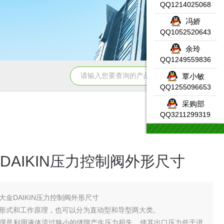
QQ1214025068
冯娇
QQ1052520643
余玲
QQ1249559836
331-7KF02-0AB0SIEMENS输入模块产品示意图
DW-AS-623-
覃小敏
QQ1255096653
采购部
QQ3211299319
DAIKIN压力控制阀外形尺寸
大金DAIKIN压力控制阀外形尺寸
形式和工作原理，也可以分为直动型和导型两大类。
理是利用液体流过狭小的缝隙产生压力损失，使其出口压力低于进