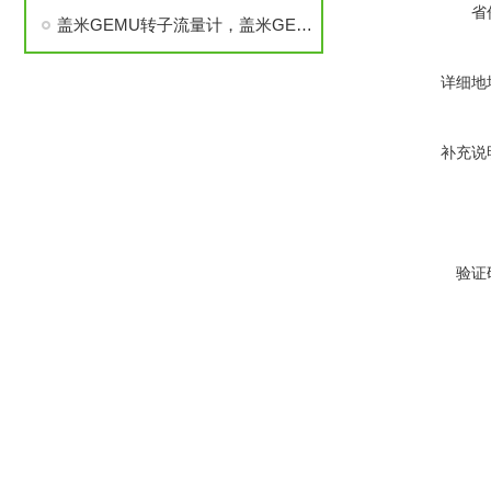
省
盖米GEMU转子流量计，盖米GEMU隔膜阀，盖米GEMU限位开关
详细地
补充说
验证