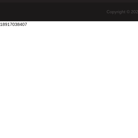
Copyright
18917038407