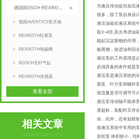
为液压传动提供加压
德国BOSCH-REXROTH力士乐
很多，除了泵自身设
德国AVENTICS安沃驰
液压油箱在液压系统
取3~4倍;其次考虑
REXROTH柱塞泵
能起沉淀脏物的作用
REXROTH电磁阀
板两侧，使进油和回
液压泵的工作原理是
BOSCH无杆气缸
必须具备的条件就是
液压泵是液压系统的
REXROTH传感器
塞泵、叶片泵和螺杆
查看全部
按流量是否可调节可
液压泵传动轴不能承
度超标，装配时又存
命。此外，还有如联
相关文章
按液压系统中常用的泵
RELATED ARTICLES
齿轮泵:体积较小，