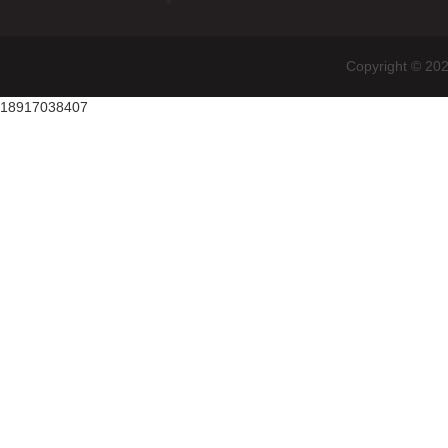
Copyright
18917038407