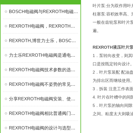
叶片泵:分为双作用
BOSCH电磁阀与REXROTH电磁阀有些什么不同
柱塞泵:容积效率高
一般在齿轮泵和叶片
REXROTH电磁阀，REXROTH，REXROTH力士乐电磁阀
遍。
REXROTH,博世力士乐，BOSCH,力士乐
REXROTH液压叶片
力士乐REXROTH电磁阀是通电导通还是不通电导通
1．泵转向改变，则
口是按既定转向设计
REXROTH电磁阀技术参数的选择及选型
2．叶片泵装配 配
为排出区而继续使用
REXROTH电磁阀不姿势的常见问题清查方式
3．拆装 注意工作表
4. 叶片在叶槽中的
分享REXROTH电磁阀安装、使用时应注意的几点
5．叶片泵的轴向间隙 对
REXROTH电磁阀相比普通阀门的优胜之处
之间。粘度太大则吸
REXROTH电磁阀的设计与选型资料有哪些