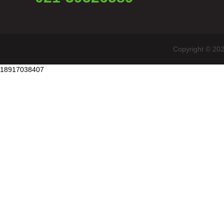
Copyright
18917038407