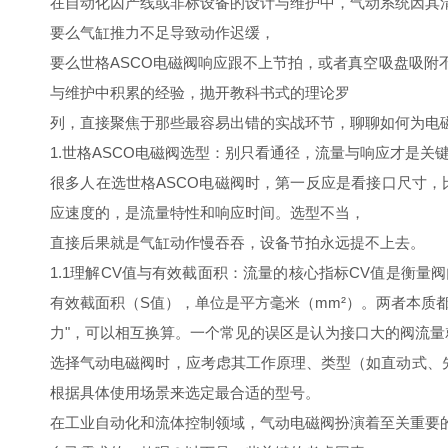
在自动化囚产线或非标设备的设计与维护中，气动系统因其
要么气缸推力不足导致动作迟缓，
要么世格ASCO电磁阀响应跟不上节拍，或者真空吸盘吸
与维护中积累的经验，抛开教科书式的理论罗
列，直接聚焦于那些最容易出错的实战环节，聊聊如何为电磁
1.世格ASCO电磁阀选型：别只看通径，流量与响应才是关
很多人在选世格ASCO电磁阀时，第一反应是看接口尺寸，
应速度的，是流量特性和响应时间。选型不当，
直接后果就是气缸动作慢吞吞，设备节拍永远提不上去。
1.1理解CV值与有效截面积：流量的核心指标CV值是衡
有效截面积（S值），单位是平方毫米（mm²）。两者本质
力"，可以相互换算。一个常见的误区是认为接口大的阀流
选择气动电磁阀时，应考虑其工作原理、类型（如直动式、
根据具体使用场景来选定最合适的型号。
在工业自动化和流体控制领域，气动电磁阀扮演着至关重要