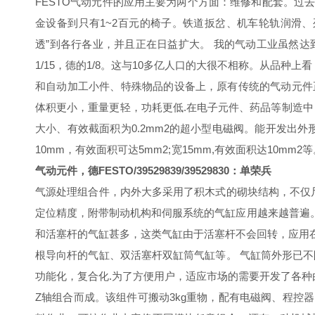
FESTO气动元件的应用主要为两个方面：维修和配套。
金设备到只有1~2百元的椅子。铁道扳岔、机车轮轨润滑
透”到各行各业，并且正在日益扩大。 我的气动工业虽然达
1/15，德的1/8。这与10多亿人口的大很不相称。从品种
和自动加工小件、特殊物品的设备上，原有传统的气动元件
体积更小，重量更轻，功耗更低.在电子元件、药品等制造
大小、有效截面积为0.2mm2的超小型电磁阀。能开发出
10mm，有效面积可达5mm2;宽15mm,有效面积达10m
气动元件，德FESTO/39529839/39529830：单荣兵
气源处理组合件，内外大多采用了积木式的砌块结构，不仅
定位精度，附带制动机构和伺服系统的气缸应用越来越普遍。
和活塞杆的气缸甚多，这类气缸由于活塞杆不会回转，应用
根导向杆的气缸、双活塞杆双缸筒气缸等。 气缸筒外形已
功能化，复合化.为了方便用户，适应市场的需要开发了各
Z轴组合而成。该组件可搬动3kg重物，配有电磁阀、程