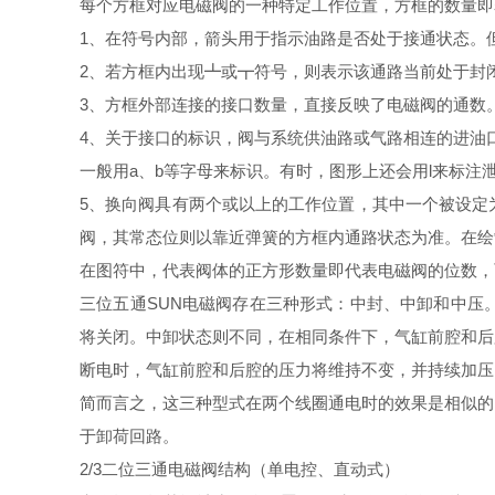
每个方框对应电磁阀的一种特定工作位置，方框的数量即
1、在符号内部，箭头用于指示油路是否处于接通状态。
2、若方框内出现┻或┳符号，则表示该通路当前处于封
3、方框外部连接的接口数量，直接反映了电磁阀的通数
4、关于接口的标识，阀与系统供油路或气路相连的进油口
一般用a、b等字母来标识。有时，图形上还会用l来标注
5、换向阀具有两个或以上的工作位置，其中一个被设定
阀，其常态位则以靠近弹簧的方框内通路状态为准。在绘
在图符中，代表阀体的正方形数量即代表电磁阀的位数，
三位五通SUN电磁阀存在三种形式：中封、中卸和中压
将关闭。中卸状态则不同，在相同条件下，气缸前腔和后
断电时，气缸前腔和后腔的压力将维持不变，并持续加压
简而言之，这三种型式在两个线圈通电时的效果是相似的
于卸荷回路。
2/3二位三通电磁阀结构（单电控、直动式）