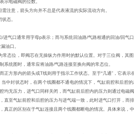
表示电磁阀的位数。
但需注意，箭头方向并不总是代表液流的实际流动方向。
闭状态。
。
/进气口通常用字母p表示；而与系统回油路/气路相通的回油/回气口
泄漏油口。
为常态位，即阀芯在无操纵力作用时的默认位置。对于三位阀，其
制系统图时，通常应将油路/气路连接至换向阀的常态位。
而正方形内的箭头或T线则用于指示工作状态。至于“几通"，它表示
。当中封状态时，在两个线圈都不通电的情况下，气缸前腔和后腔
腔均无压力，进气口同样关闭，而气缸前后腔内的压力则通过电磁
，直至气缸前腔和后腔的压力与进气端一致，此时进气口打开，而
，真正的区别在于气缸连接且两个线圈都断电的情况。具体来说，