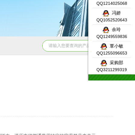
QQ1214025068
冯娇
QQ1052520643
余玲
QQ1249559836
331-7KF02-0AB0SIEMENS输入模块产品示意图
DW-AS-623-
覃小敏
QQ1255096653
采购部
QQ3211299319