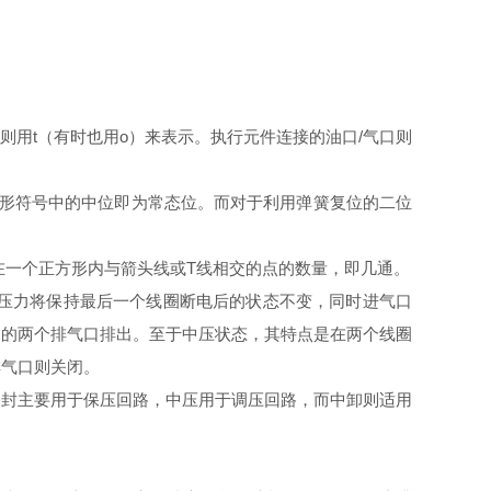
则用t（有时也用o）来表示。执行元件连接的油口/气口则
图形符号中的中位即为常态位。而对于利用弹簧复位的二位
在一个正方形内与箭头线或T线相交的点的数量，即几通。
的压力将保持最后一个线圈断电后的状态不变，同时进气口
阀的两个排气口排出。至于中压状态，其特点是在两个线圈
排气口则关闭。
中封主要用于保压回路，中压用于调压回路，而中卸则适用