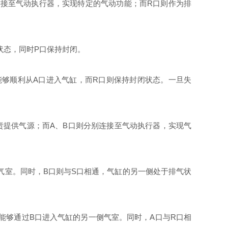
连接至气动执行器，实现特定的气动功能；而R口则作为排
状态，同时P口保持封闭。
能够顺利从A口进入气缸，而R口则保持封闭状态。一旦失
责提供气源；而A、B口则分别连接至气动执行器，实现气
气室。同时，B口则与S口相通，气缸的另一侧处于排气状
能够通过B口进入气缸的另一侧气室。同时，A口与R口相