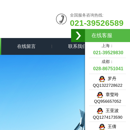
全国服务咨询热线:
021-39526589
在线客服
上海：
在线留言
联系我们
021-39529830
成都：
028-86751041
罗丹
QQ1322728622
章莹玲
QQ956657052
王亚波
QQ1274173590
王倩