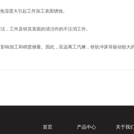
遨免湿度大引起工件加工表面锈蚀。
清洁，工件及研其衷面的清洁作的不注消工作。
而影响加工和梢度侧量。因此，应远离工汽摊，铁轨冲床等振动较大
首页
产品中心
关于我