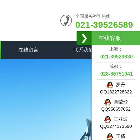
全国服务咨询热线:
021-39526589
在线客服
上海：
在线留言
联系我们
021-39529830
成都：
028-86751041
罗丹
QQ1322728622
章莹玲
QQ956657052
王亚波
QQ1274173590
王倩