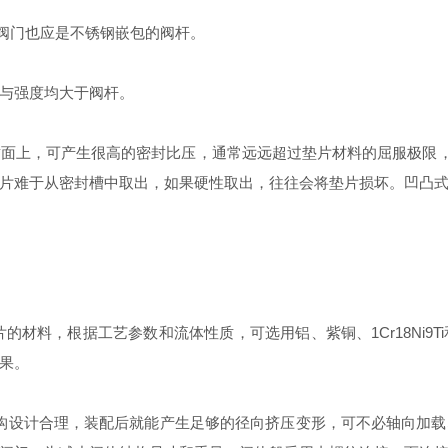
径阀门也应是不锈钢嵌包的阀杆。
与强度均大于阀杆。
，可产生很高的密封比压，通常远远超过垫片材料的屈服极限，从
片难于从密封槽中取出，如果硬性取出，往往会将垫片损坏。凹凸
材料，根据工艺参数和流体性质，可选用铝、紫铜、1Cr18Ni9
果。
构设计合理，装配后就能产生足够的径向挤压变形，可不必轴向加载