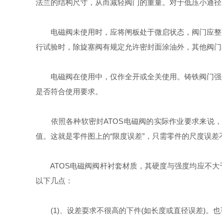
法兰的结构尺寸，从而减轻阀门的重量。对于低压小通径
电磁阀未使用时，应将闸板处于微启状态，阀门应整齐
行试验时，除旋塞阀有规定允许密封面涂油外，其他阀门
电磁阀在使用中，仅作全开或全关使用。铸铁阀门强度
是否符合使用要求。
依照各种软密封ATOS电磁阀的实际作业要求来说，
值。这就是零件图上的“限度误差”，只需零件的尺度误
ATOS电磁阀阀杆衬套材质，其硬度与强度均应不大
以下几点：
(1)、设差耍求不很高的下件(如长度或直径误差)。