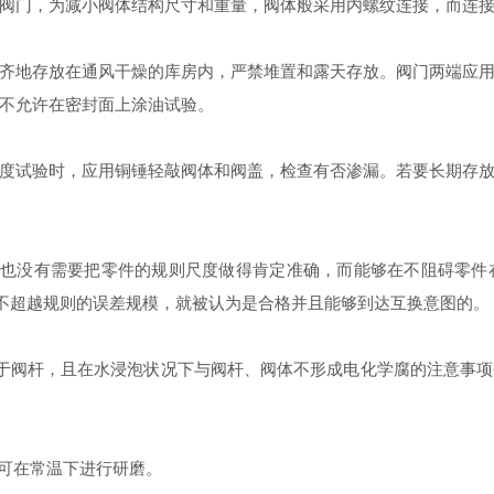
阀门，为减小阀体结构尺寸和重量，阀体般采用内螺纹连接，而连接处
地存放在通风干燥的库房内，严禁堆置和露天存放。阀门两端应用
不允许在密封面上涂油试验。
试验时，应用铜锤轻敲阀体和阀盖，检查有否渗漏。若要长期存放
也没有需要把零件的规则尺度做得肯定准确，而能够在不阻碍零件
差不超越规则的误差规模，就被认为是合格并且能够到达互换意图的。
于阀杆，且在水浸泡状况下与阀杆、阀体不形成电化学腐的注意事项
也可在常温下进行研磨。