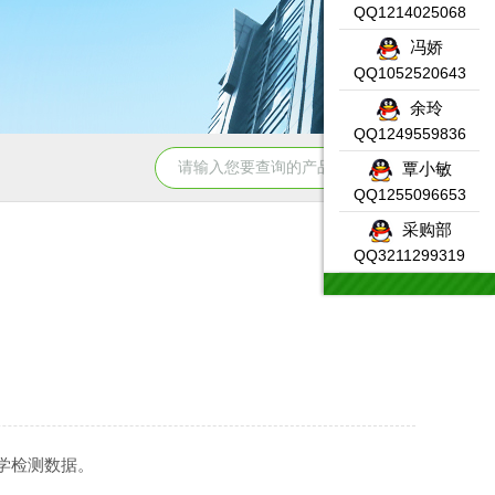
QQ1214025068
冯娇
QQ1052520643
余玲
QQ1249559836
331-7KF02-0AB0SIEMENS输入模块产品示意图
DW-AS-623-
覃小敏
QQ1255096653
采购部
QQ3211299319
学检测数据。