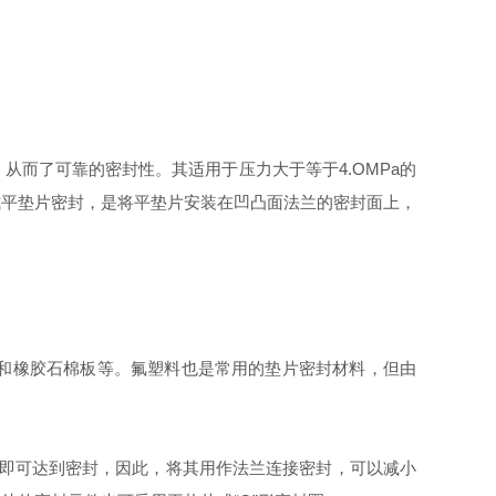
而了可靠的密封性。其适用于压力大于等于4.OMPa的
式平垫片密封，是将平垫片安装在凹凸面法兰的密封面上，
Ti和橡胶石棉板等。氟塑料也是常用的垫片密封材料，但由
即可达到密封，因此，将其用作法兰连接密封，可以减小