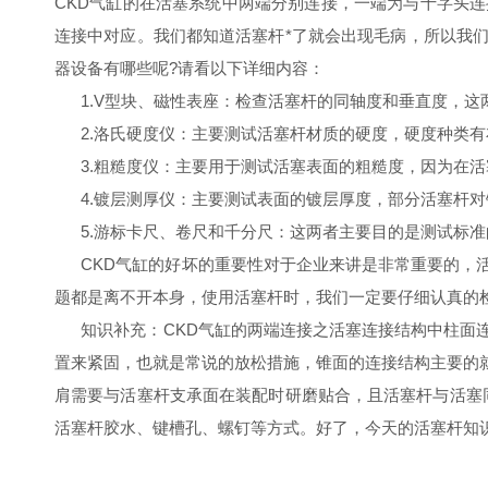
CKD气缸的在活塞系统中两端分别连接，一端为与十字头
连接中对应。我们都知道活塞杆*了就会出现毛病，所以我
器设备有哪些呢?请看以下详细内容：
1.V型块、磁性表座：检查活塞杆的同轴度和垂直度，这
2.洛氏硬度仪：主要测试活塞杆材质的硬度，硬度种类有
3.粗糙度仪：主要用于测试活塞表面的粗糙度，因为在活
4.镀层测厚仪：主要测试表面的镀层厚度，部分活塞杆对
5.游标卡尺、卷尺和千分尺：这两者主要目的是测试标准
CKD气缸的好坏的重要性对于企业来讲是非常重要的，活
题都是离不开本身，使用活塞杆时，我们一定要仔细认真的
知识补充：CKD气缸的两端连接之活塞连接结构中柱面连
置来紧固，也就是常说的放松措施，锥面的连接结构主要的
肩需要与活塞杆支承面在装配时研磨贴合，且活塞杆与活塞同轴
活塞杆胶水、键槽孔、螺钉等方式。好了，今天的活塞杆知