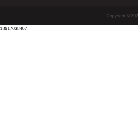
Copyright
18917038407