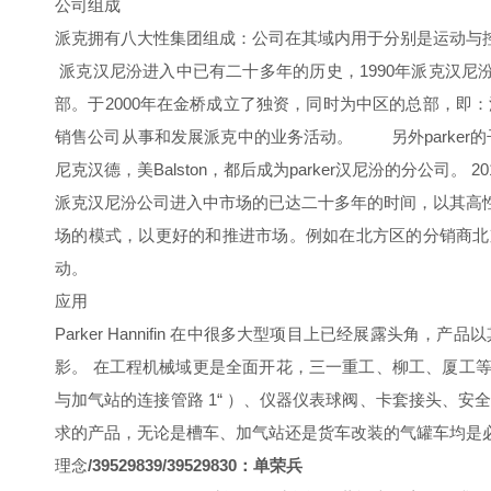
公司组成
派克拥有八大性集团组成：公司在其域内用于分别是运动与
派克汉尼汾进入中已有二十多年的历史，1990年派克汉尼
部。于2000年在金桥成立了独资，同时为中区的总部，
销售公司从事和发展派克中的业务活动。 另外parker的子
尼克汉德，美Balston，都后成为parker汉尼汾的分公司。 
派克汉尼汾公司进入中市场的已达二十多年的时间，以其高
场的模式，以更好的和推进市场。例如在北方区的分销商北
动。
应用
Parker Hannifin 在中很多大型项目上已经展露头
影。 在工程机械域更是全面开花，三一重工、柳工、厦工等
与加气站的连接管路 1“ ）、仪器仪表球阀、卡套接头、安全阀
求的产品，无论是槽车、加气站还是货车改装的气罐车均是
理念
/39529839/39529830：单荣兵